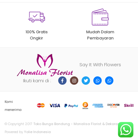
100% Gratis
Mudah Dalam
Ongkir
Pembayaran
Say It With Flowers
Ikuti kami di :
Kami
menerima
© Copyright 2017
Toko Bunga Bandung - Monalisa Florist & Dekorasi
.
Powered by
Yolie Indonesia