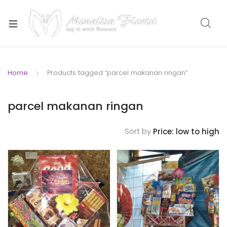
xpand
ild
enu
Home
Products tagged “parcel makanan ringan”
xpand
parcel makanan ringan
ild
enu
Sort by