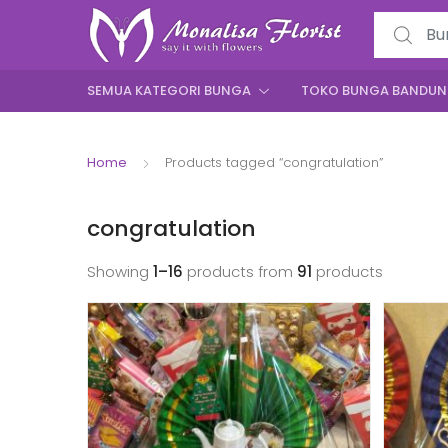
Search for
SEMUA KATEGORI BUNGA
TOKO BUNGA BANDU
Home
Products tagged “congratulation”
congratulation
Showing
1–16
products from
91
products