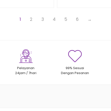
1
2
3
4
5
6
→
Pelayanan
99% Sesuai
24jam / 7hari
Dengan Pesanan