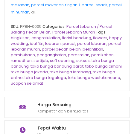
makanan
,
parcel makanan ringan / parcel snack
,
parcel
minuman
, dll.
SKU:
PPBH-0005
Categories:
Parcel Lebaran / Parcel
Barang Pecah Belah
,
Parcel Lebaran Murah
Tags:
bingkisan
,
congratulation
,
florist bandung
,
flowers
,
happy
wedding
,
idul fitri
,
lebaran
,
parcel
,
parcel lebaran
,
parcel
lebaran murah
,
parcel pecah belah
,
pelantikan
,
pembukaan
,
pengangkatan
,
peresmian
,
pernikahan
,
ramadhan
,
sertijab
,
soft opening
,
sukses
,
toko bunga
bandung
,
toko bunga bandung barat
,
toko bunga cimahi
,
toko bunga jakarta
,
toko bunga lembang
,
toko bunga
online
,
toko bunga tegalega
,
toko bunga wastukencana
,
ucapan selamat
Harga Bersaing
Kompetitif dan berkualitas
Tepat Waktu