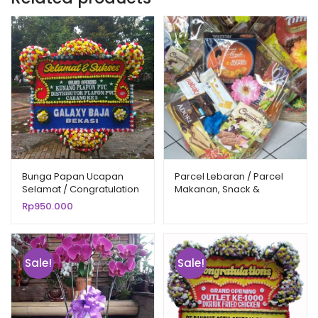
Bunga Papan Ucapan
Parcel Lebaran / Parcel
Selamat / Congratulation
Makanan, Snack &
BPSL-9502
Minuman PMMS-0007
Rp
950.000
Sale!
Sale!