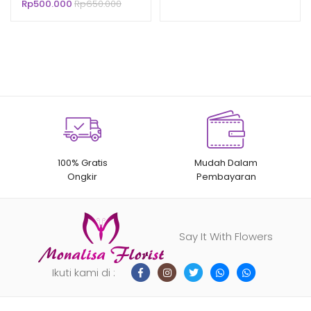
Rp
500.000
Rp
650.000
100% Gratis
Mudah Dalam
Ongkir
Pembayaran
Say It With Flowers
Ikuti kami di :