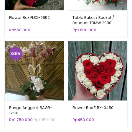
Flower Box FLBX-0652
Table Buket / Bucket /
Bouquet TBMW-19001
Rp
650.000
Rp
1.900.000
Sale!
Bunga Anggrek BAGR-
Flower Box FLBX-0450
17501
Rp
1.750.000
Rp
1.950.000
Rp
450.000