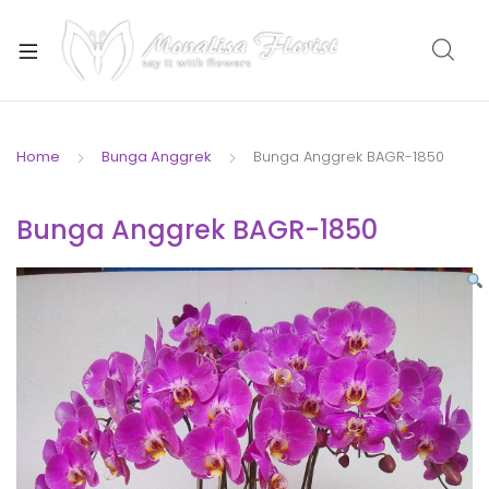
xpand
ild
enu
Home
Bunga Anggrek
Bunga Anggrek BAGR-1850
xpand
Bunga Anggrek BAGR-1850
ild
enu