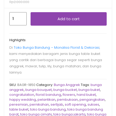
Rp
2.000.000
Bunga
Add to cart
Anggrek
BAGR-
1850
Highlights
quantity
Di
Toko Bunga Bandung – Monalisa Florist & Dekorasi
,
kami menyediakan beragam jenis bunga table buket
yang cantik dari berbagai bunga segar seperti bunga
anggrek, mawar, tulip, lily, bunga matahari, dan bunga
lainnya.
SKU:
BAGR-1850
Category:
Bunga Anggrek
Tags:
bunga
anggrek
,
bunga bouquet
,
bunga bucket
,
bunga buket
,
congratulation
,
florist bandung
,
flowers
,
hand buket
,
happy wedding
,
pelantikan
,
pembukaan
,
pengangkatan
,
peresmian
,
pernikahan
,
sertijab
,
soft opening
,
sukses
,
table buket
,
toko bunga bandung
,
toko bunga bandung
barat
,
toko bunga cimahi
,
toko bunga jakarta
,
toko bunga