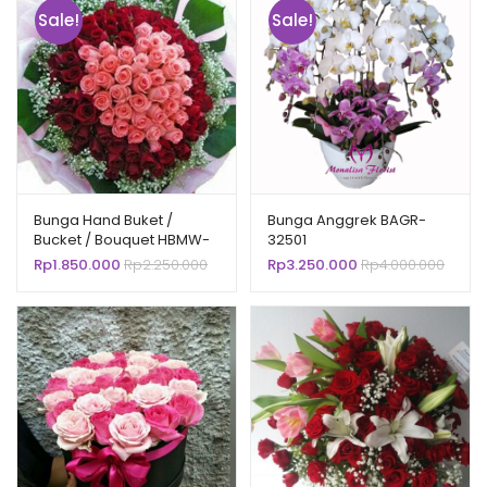
Sale!
Sale!
Bunga Hand Buket /
Bunga Anggrek BAGR-
Bucket / Bouquet HBMW-
32501
18502
Rp
1.850.000
Rp
2.250.000
Rp
3.250.000
Rp
4.000.000