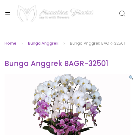
xpand
ild
enu
Home
Bunga Anggrek
Bunga Anggrek BAGR-32501
xpand
Bunga Anggrek BAGR-32501
ild
enu