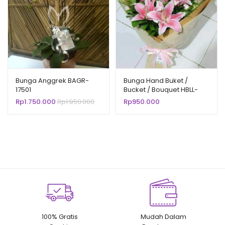
Bunga Anggrek BAGR-
Bunga Hand Buket /
17501
Bucket / Bouquet HBLL-
9501
Rp
1.750.000
Rp
1.950.000
Rp
950.000
100% Gratis
Mudah Dalam