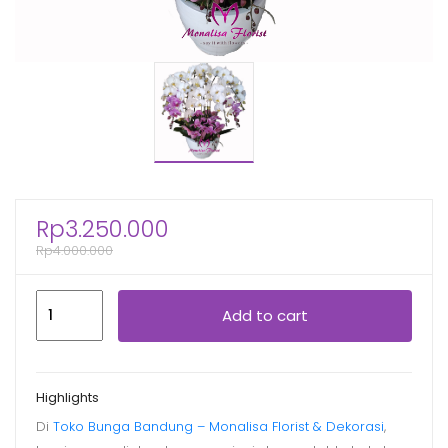
Rp
3.250.000
Rp
4.000.000
Bunga
Add to cart
Anggrek
BAGR-
32501
Highlights
quantity
Di
Toko Bunga Bandung – Monalisa Florist & Dekorasi
,