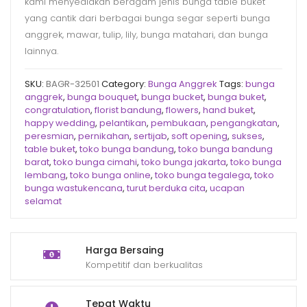
kami menyediakan beragam jenis bunga table buket
yang cantik dari berbagai bunga segar seperti bunga
anggrek, mawar, tulip, lily, bunga matahari, dan bunga
lainnya.
SKU:
BAGR-32501
Category:
Bunga Anggrek
Tags:
bunga
anggrek
,
bunga bouquet
,
bunga bucket
,
bunga buket
,
congratulation
,
florist bandung
,
flowers
,
hand buket
,
happy wedding
,
pelantikan
,
pembukaan
,
pengangkatan
,
peresmian
,
pernikahan
,
sertijab
,
soft opening
,
sukses
,
table buket
,
toko bunga bandung
,
toko bunga bandung
barat
,
toko bunga cimahi
,
toko bunga jakarta
,
toko bunga
lembang
,
toko bunga online
,
toko bunga tegalega
,
toko
bunga wastukencana
,
turut berduka cita
,
ucapan
selamat
Harga Bersaing
Kompetitif dan berkualitas
Tepat Waktu