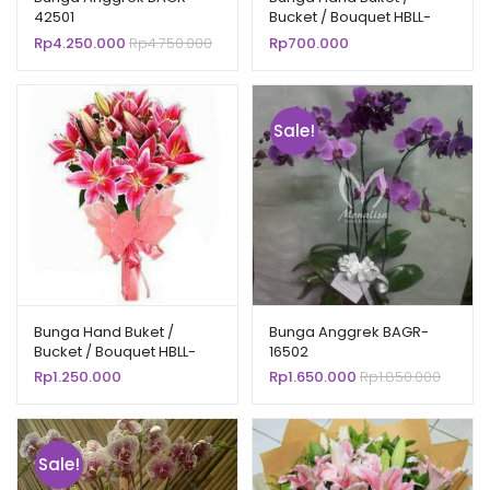
42501
Bucket / Bouquet HBLL-
7001
Rp
4.250.000
Rp
4.750.000
Rp
700.000
Sale!
Bunga Hand Buket /
Bunga Anggrek BAGR-
Bucket / Bouquet HBLL-
16502
12503
Rp
1.250.000
Rp
1.650.000
Rp
1.850.000
Sale!