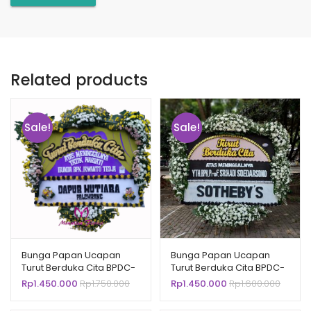
Related products
Sale!
Sale!
Bunga Papan Ucapan
Bunga Papan Ucapan
Turut Berduka Cita BPDC-
Turut Berduka Cita BPDC-
14501
14502
Rp
1.450.000
Rp
1.750.000
Rp
1.450.000
Rp
1.600.000