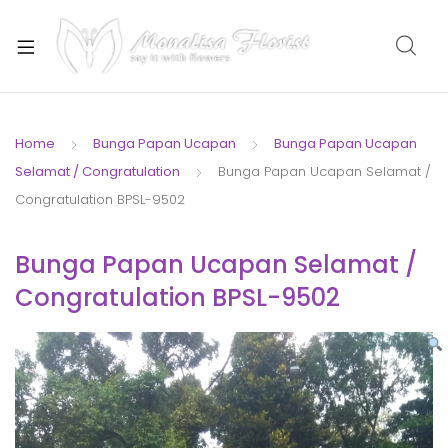
xpand
ild
enu
Home
Bunga Papan Ucapan
Bunga Papan Ucapan
Selamat / Congratulation
Bunga Papan Ucapan Selamat /
xpand
Congratulation BPSL-9502
ild
enu
Bunga Papan Ucapan Selamat /
Congratulation BPSL-9502