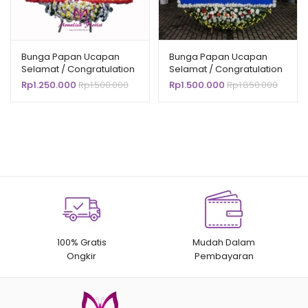
Bunga Papan Ucapan
Bunga Papan Ucapan
Selamat / Congratulation
Selamat / Congratulation
BPSL-125001
BPSL-15003
Rp
1.250.000
Rp
1.500.000
Rp
1.500.000
Rp
1.850.000
100% Gratis
Mudah Dalam
Ongkir
Pembayaran