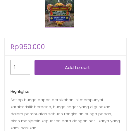
Rp
950.000
Bunga
Add to cart
Papan
Ucapan
Selamat
Highlights
/
Setiap bunga papan pernikahan ini mempunyai
Congratulation
karakteristik berbeda, bunga segar yang digunakan
BPSL-
dalam pembuatan sebuah rangkaian bunga papan,
9502
akan menjamin kepuasan para dengan hasil karya yang
quantity
kami hasilkan.