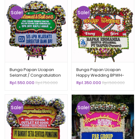
Sale!
Sale!
Bunga Papan Ucapan
Bunga Papan Ucapan
Selamat / Congratulation
Happy Wedding BPWH-
BPSL-155002
13505
Rp
1.550.000
Rp
1.750.000
Rp
1.350.000
Rp
1.500.000
Sale!
Sale!